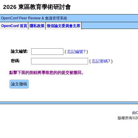
2026 東區教育學術研討會
OpenConf Peer Review & 會議管理系統
OpenConf 首頁
隱私政策
致信論文委員會主席
論文編號
:
(
忘記編號?
)
密碼
:
(
忘記密碼?
)
點擊下面的按鈕將導致您的的提交被撤回。
由
O
版權所有©20